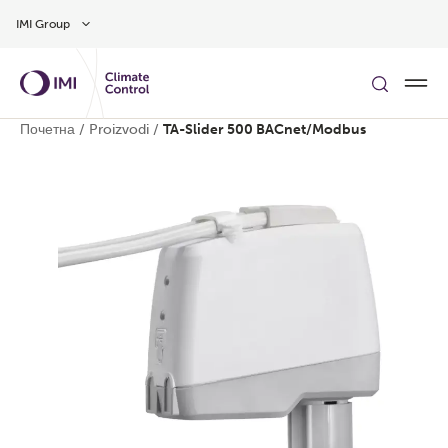
Preskočite na glavni sadržaj
IMI Group
Почетна
/
Proizvodi
/
TA-Slider 500 BACnet/Modbus