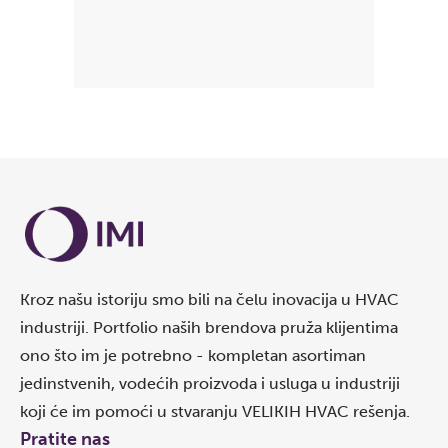
Kroz našu istoriju smo bili na čelu inovacija u HVAC
industriji. Portfolio naših brendova pruža klijentima
ono što im je potrebno - kompletan asortiman
jedinstvenih, vodećih proizvoda i usluga u industriji
koji će im pomoći u stvaranju VELIKIH HVAC rešenja.
Pratite nas