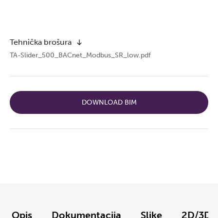
Tehnička brošura
TA-Slider_500_BACnet_Modbus_SR_low.pdf
DOWNLOAD BIM
Opis
Dokumentacija
Slike
2D/3D