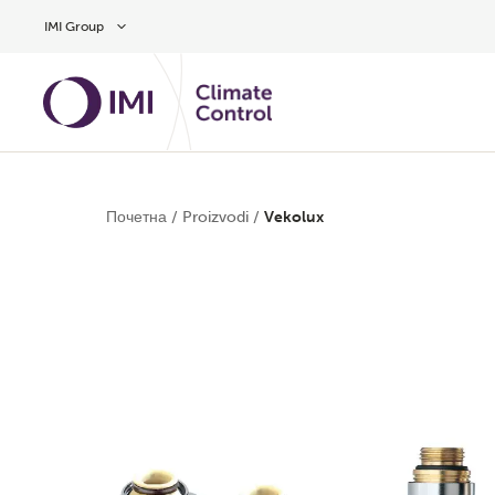
Preskočite na glavni sadržaj
IMI Group
Почетна
/
Proizvodi
/
Vekolux