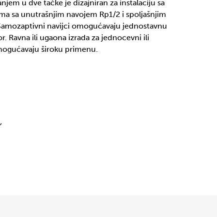
njem u dve tačke je dizajniran za instalaciju sa
ima sa unutrašnjim navojem Rp1/2 i spoljašnjim
Samozaptivni navijci omogućavaju jednostavnu
. Ravna ili ugaona izrada za jednocevni ili
mogućavaju široku primenu.