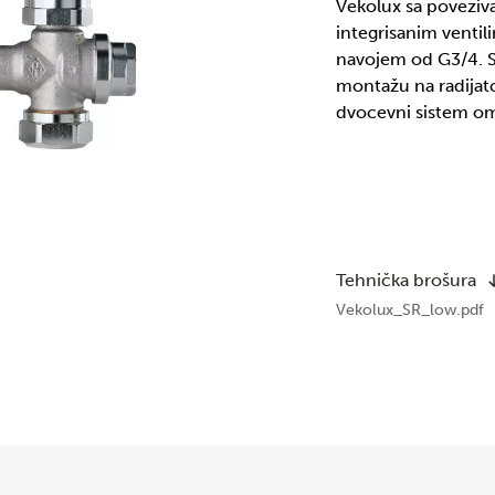
Vekolux sa poveziva
integrisanim ventil
navojem od G3/4. 
montažu na radijator
dvocevni sistem o
Tehnička brošura
Vekolux_SR_low.pdf