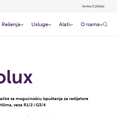
Serbia (Србија)
Rešenja
Usluge
Alati
O nama
olux
tačke sa mogućnošću ispuštanja za radijatore
tilima, veza R1/2 i G3/4