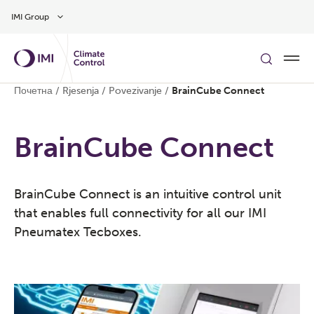
Preskočite na glavni sadržaj
IMI Group
Почетна
/
Rjesenja
/
Povezivanje
/
BrainCube Connect
BrainCube Connect
BrainCube Connect is an intuitive control unit
that enables full connectivity for all our IMI
Pneumatex Tecboxes.