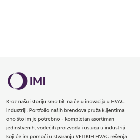
Kroz našu istoriju smo bili na čelu inovacija u HVAC
industriji. Portfolio naših brendova pruža klijentima
ono što im je potrebno - kompletan asortiman
jedinstvenih, vodećih proizvoda i usluga u industriji
koji će im pomoći u stvaranju VELIKIH HVAC rešenja.