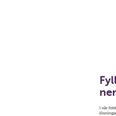
Fyl
ne
I vår fo
lösninga