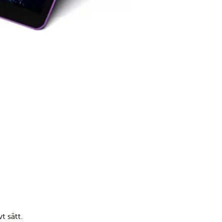
a
t sätt.