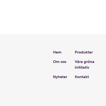
Links
Hem
Produkter
Om oss
Våra gröna
inititativ
Nyheter
Kontakt