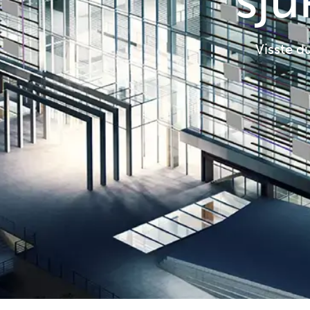
sj
Visste d