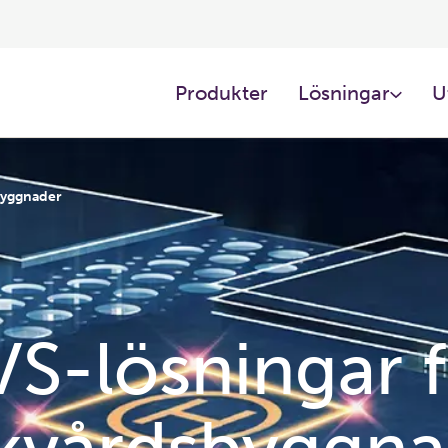
Produkter
Lösningar
U
byggnader
S-lösningar 