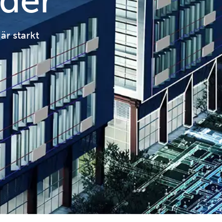
der
är starkt