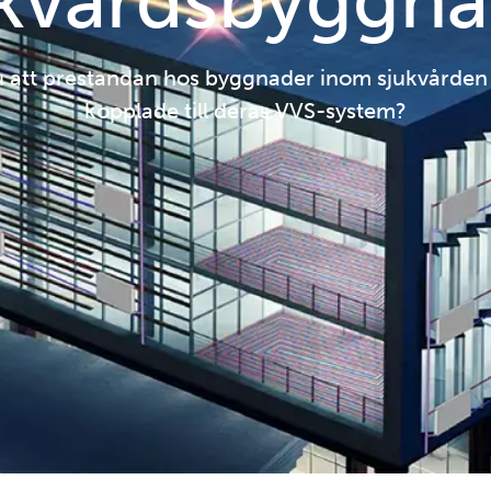
ukvårdsbyggna
u att prestandan hos byggnader inom sjukvården 
kopplade till deras VVS-system?