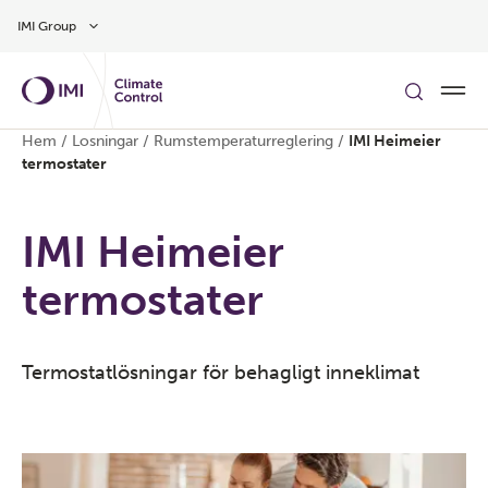
Gå till huvudinnehåll
IMI Group
Hem
/
Losningar
/
Rumstemperaturreglering
/
IMI Heimeier
termostater
IMI Heimeier
termostater
Termostatlösningar för behagligt inneklimat