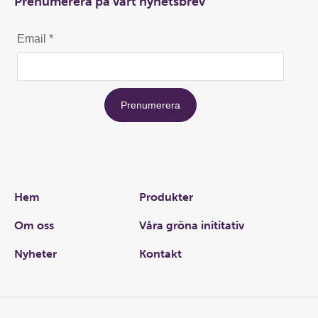
Prenumerera på vårt nyhetsbrev
Links
Hem
Produkter
Om oss
Våra gröna inititativ
Nyheter
Kontakt