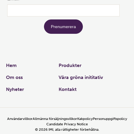
Links
Hem
Produkter
Om oss
Våra gröna inititativ
Nyheter
Kontakt
Användarvillkor
Allmänna försäljningsvillkor
Kakpolicy
Personuppgiftspolicy
Candidate Privacy Notice
©
2026
IMI, alla rättigheter förbehållna.