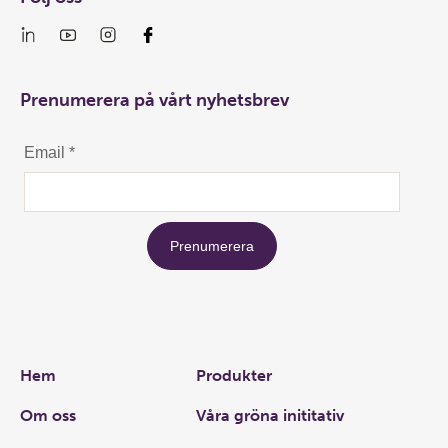
Prenumerera på vårt nyhetsbrev
Links
Hem
Produkter
Om oss
Våra gröna inititativ