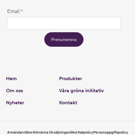
Links
Hem
Produkter
Om oss
Våra gröna inititativ
Nyheter
Kontakt
Användarvillkor
Allmänna försäljningsvillkor
Kakpolicy
Personuppgiftspolicy