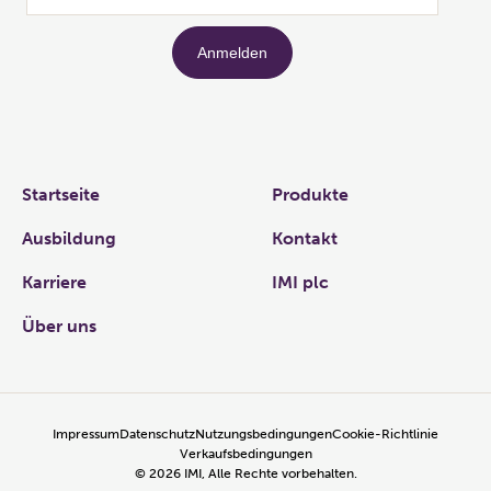
Links
Startseite
Produkte
Ausbildung
Kontakt
Karriere
IMI plc
Über uns
Impressum
Datenschutz
Nutzungsbedingungen
Cookie-Richtlinie
Verkaufsbedingungen
©
2026
IMI, Alle Rechte vorbehalten.