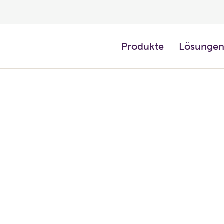
Produkte
Lösunge
iziente Regelung