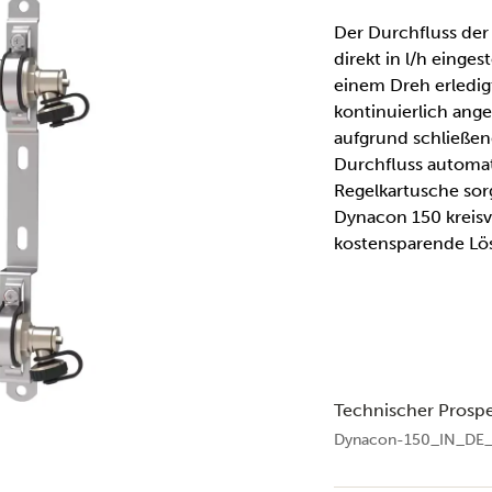
Der Durchfluss der
direkt in l/h einges
einem Dreh erledigt
kontinuierlich ange
aufgrund schließen
Durchfluss automat
Regelkartusche sorg
Dynacon 150 kreisve
kostensparende Lös
Technischer Prosp
Dynacon-150_IN_DE_