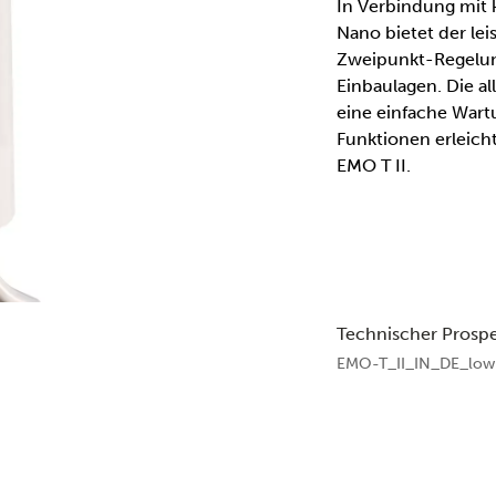
In Verbindung mit 
Nano bietet der lei
Zweipunkt-Regelung
Einbaulagen. Die al
eine einfache Wart
Funktionen erleic
EMO T II.
Technischer Prosp
EMO-T_II_IN_DE_low