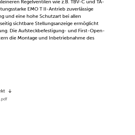
kleineren Regelventilen wie z.B. TBV-C und TA-
stungsstarke EMO T II-Antrieb zuverlässige
 und eine hohe Schutzart bei allen
lseitig sichtbare Stellungsanzeige ermöglicht
ung. Die Aufsteckbefestigung- und First-Open-
htern die Montage und Inbetriebnahme des
ekt
.pdf