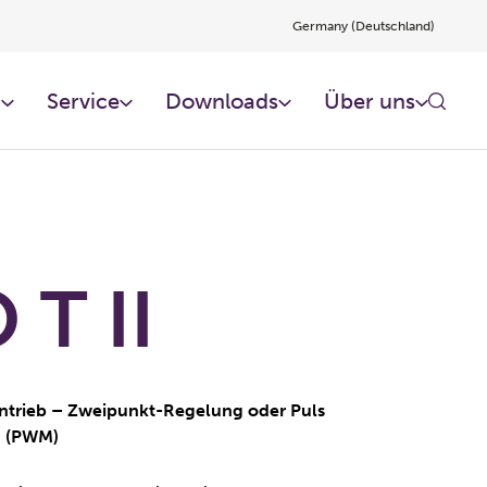
Germany (Deutschland)
n
Service
Downloads
Über uns
T II
antrieb – Zweipunkt-Regelung oder Puls
n (PWM)