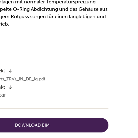
agen mit normaler Temperaturspreizung
ppelte O-Ring Abdichtung und das Gehäuse aus
gem Rotguss sorgen für einen langlebigen und
ieb.
ekt
rts_TRVs_IN_DE_lq.pdf
ekt
pdf
DOWNLOAD BIM