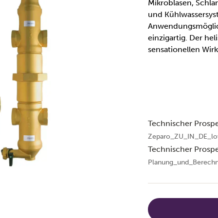
Mikroblasen, Schla
und Kühlwassersyst
Anwendungsmöglich
einzigartig. Der hel
sensationellen Wir
Technischer Prosp
Zeparo_ZU_IN_DE_lo
Technischer Prosp
Planung_und_Berech