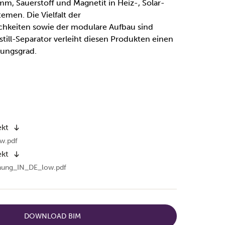
mm, Sauerstoff und Magnetit in Heiz-, Solar-
emen. Die Vielfalt der
keiten sowie der modulare Aufbau sind
istill-Separator verleiht diesen Produkten einen
kungsgrad.
ekt
w.pdf
ekt
nung_IN_DE_low.pdf
DOWNLOAD BIM