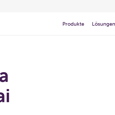
Produkte
Lösunge
fa
ai