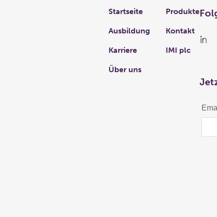
Links
Startseite
Produkte
Fol
Ausbildung
Kontakt
Karriere
IMI plc
Über uns
Jet