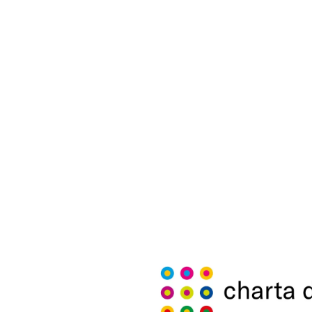
n Realschulabschluss mit guten Leistungen in Mathematik, 
teresse hast
unikation
mit Menschen mitbringst und Interesse daran ha
ue Aufgaben herangehst,
flexibel
bist und gerne im Team arb
te
Englischkenntnisse
mitbringst