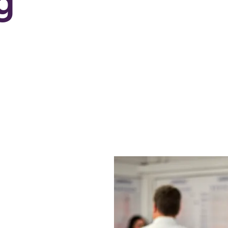
g
, wie ein großes
niert? Du wirst die
 und möchtest jetzt
nendes machen? Dann
s und freue Dich auf