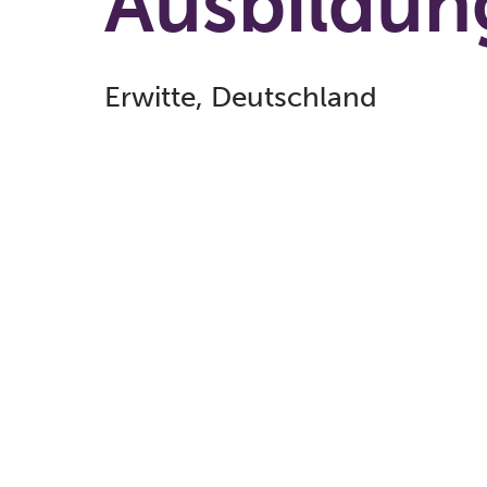
Ausbildun
Erwitte, Deutschland
Du hast Dich schon oft gefragt
Unternehmen eigentlich funktio
Schule erfolgreich abschließen
etwas Aufregendes und Span
starte Dein Berufsleben bei un