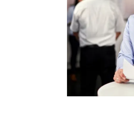
bung und auf den Job,
st!