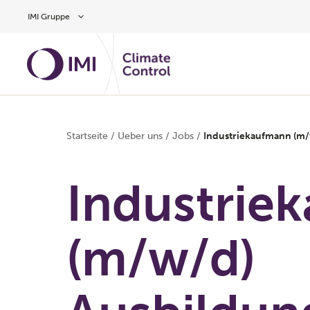
Zum Inhalt
IMI Gruppe
Startseite
/
Ueber uns
/
Jobs
/
Industriekaufmann (m/
Industrie
(m/w/d)