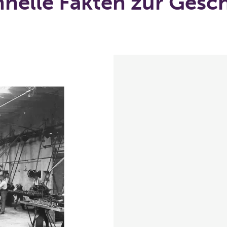
hnelle Fakten zur Gesch
The
The
M