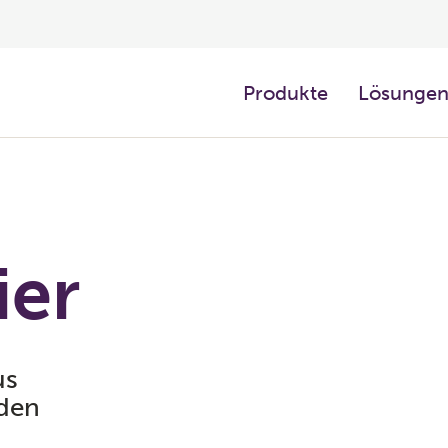
Produkte
Lösunge
ier
us
nden