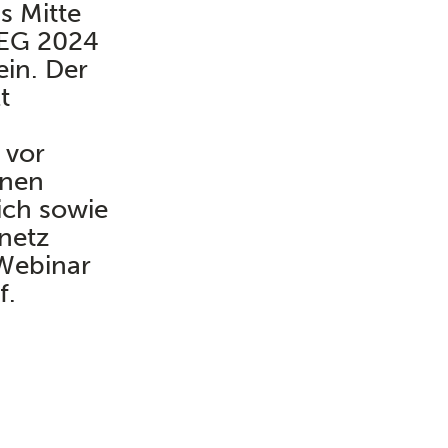
 Mitte
GEG 2024
in. Der
t
 vor
nnen
ich sowie
netz
Webinar
f.