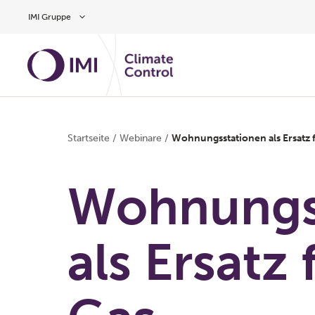
Zum Inhalt
IMI Gruppe
Startseite
/
Webinare
/
Wohnungsstationen als Ersatz
Wohnungs
als Ersatz 