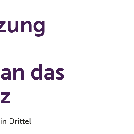
zung
 an das
z
n Drittel