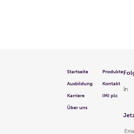
Links
Startseite
Produkte
Fol
Ausbildung
Kontakt
Karriere
IMI plc
Über uns
Jet