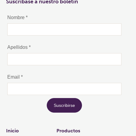
Suscríbase a nuestro boletín
Links
Inicio
Productos