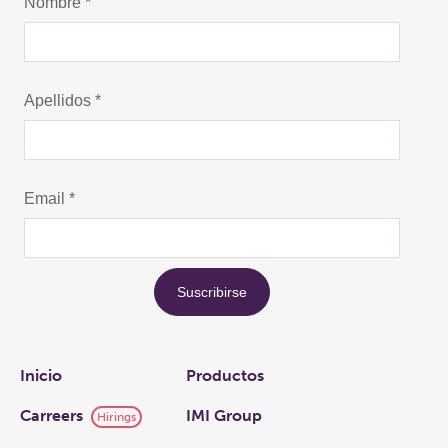
Links
Inicio
Productos
Carreers
IMI Group
Hirings