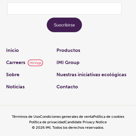
Links
Inicio
Productos
Carreers
IMI Group
Hirings
Sobre
Nuestras iniciativas ecológicas
Noticias
Contacto
Términos de Uso
Condiciones generales de venta
Política de cookies
Política de privacidad
Candidate Privacy Notice
©
2026
IMI, Todos los derechos reservados.