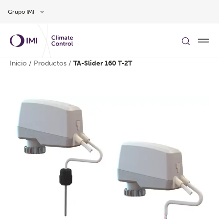
Ir al contenido principal
Grupo IMI
Inicio
/
Productos
/
TA-Slider 160 T-2T