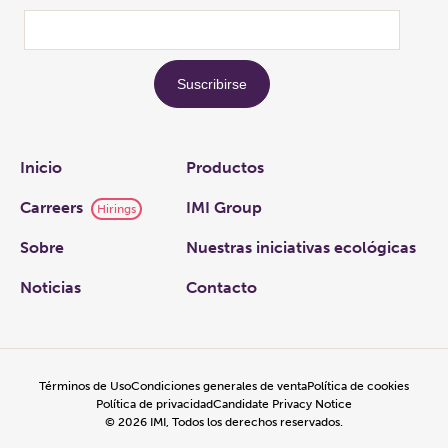
Links
Inicio
Productos
Carreers
IMI Group
Hirings
Sobre
Nuestras iniciativas ecológicas
Noticias
Contacto
Términos de Uso
Condiciones generales de venta
Política de cookies
Política de privacidad
Candidate Privacy Notice
©
2026
IMI, Todos los derechos reservados.