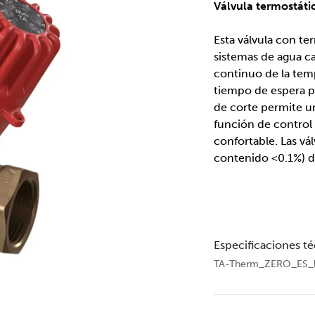
Válvula termostáti
Esta válvula con te
sistemas de agua c
continuo de la tem
tiempo de espera pa
de corte permite u
función de control
confortable. Las v
contenido <0.1%) di
Especificaciones té
TA-Therm_ZERO_ES_l