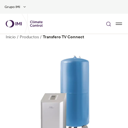
Ir al contenido principal
Grupo IMI
Inicio
/
Productos
/
Transfero TV Connect