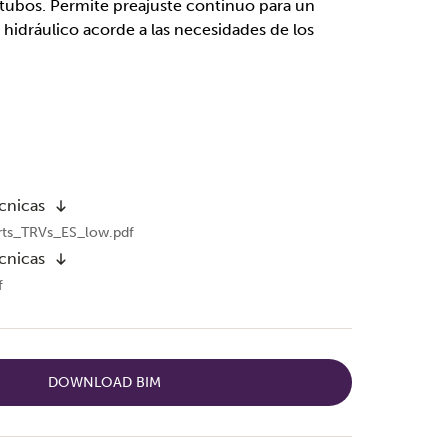
 tubos. Permite preajuste continuo para un
 hidráulico acorde a las necesidades de los
cnicas
rts_TRVs_ES_low.pdf
cnicas
f
DOWNLOAD BIM