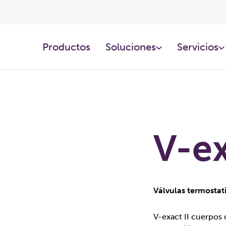
Productos​
Soluciones​
Servicios
V-ex
Válvulas termostat
V-exact II cuerpos 