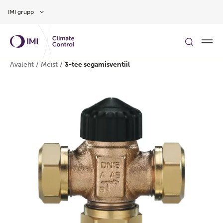
Hüppa peamise sisu juurde
IMI grupp
Avaleht
/
Meist
/
3-tee segamisventiil