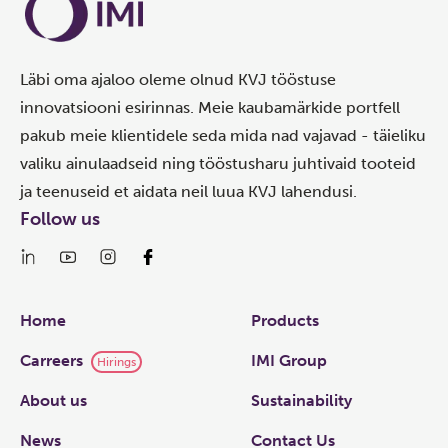
Läbi oma ajaloo oleme olnud KVJ tööstuse
innovatsiooni esirinnas. Meie kaubamärkide portfell
pakub meie klientidele seda mida nad vajavad - täieliku
valiku ainulaadseid ning tööstusharu juhtivaid tooteid
ja teenuseid et aidata neil luua KVJ lahendusi.
Follow us
Links
Home
Products
Carreers
IMI Group
Hirings
About us
Sustainability
News
Contact Us