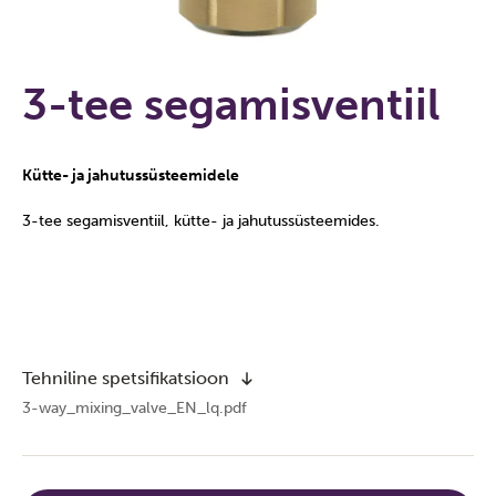
3-tee segamisventiil
Kütte- ja jahutussüsteemidele
3-tee segamisventiil, kütte- ja jahutussüsteemides.
Tehniline spetsifikatsioon
3-way_mixing_valve_EN_lq.pdf