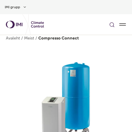
Hüppa peamise sisu juurde
IMI grupp
Avaleht
/
Meist
/
Compresso Connect