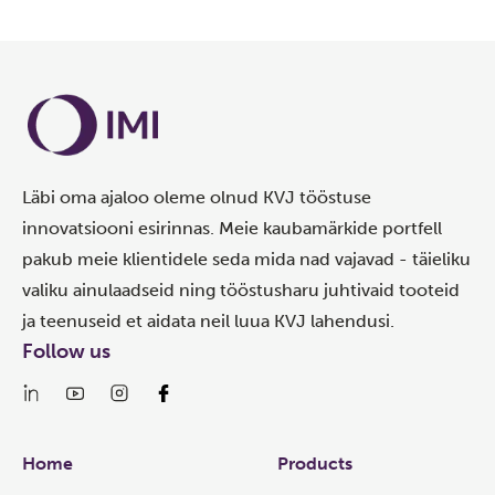
Läbi oma ajaloo oleme olnud KVJ tööstuse
innovatsiooni esirinnas. Meie kaubamärkide portfell
pakub meie klientidele seda mida nad vajavad - täieliku
valiku ainulaadseid ning tööstusharu juhtivaid tooteid
ja teenuseid et aidata neil luua KVJ lahendusi.
Follow us
Links
Home
Products