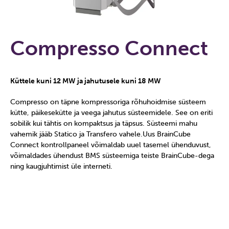
Compresso Connect
Küttele kuni 12 MW ja jahutusele kuni 18 MW
Compresso on täpne kompressoriga rõhuhoidmise süsteem
kütte, päikesekütte ja veega jahutus süsteemidele. See on eriti
sobilik kui tähtis on kompaktsus ja täpsus. Süsteemi mahu
vahemik jääb Statico ja Transfero vahele.Uus BrainCube
Connect kontrollpaneel võimaldab uuel tasemel ühenduvust,
võimaldades ühendust BMS süsteemiga teiste BrainCube-dega
ning kaugjuhtimist üle interneti.