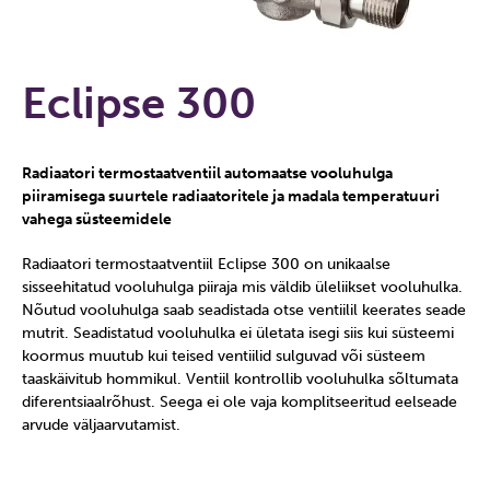
Eclipse 300
Radiaatori termostaatventiil automaatse vooluhulga
piiramisega suurtele radiaatoritele ja madala temperatuuri
vahega süsteemidele
Radiaatori termostaatventiil Eclipse 300 on unikaalse
sisseehitatud vooluhulga piiraja mis väldib üleliikset vooluhulka.
Nõutud vooluhulga saab seadistada otse ventiilil keerates seade
mutrit. Seadistatud vooluhulka ei ületata isegi siis kui süsteemi
koormus muutub kui teised ventiilid sulguvad või süsteem
taaskäivitub hommikul. Ventiil kontrollib vooluhulka sõltumata
diferentsiaalrõhust. Seega ei ole vaja komplitseeritud eelseade
arvude väljaarvutamist.