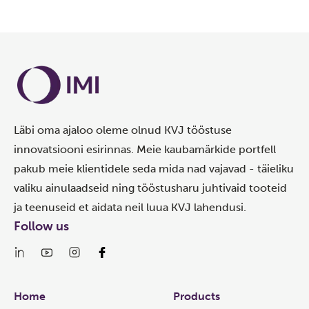
Läbi oma ajaloo oleme olnud KVJ tööstuse
innovatsiooni esirinnas. Meie kaubamärkide portfell
pakub meie klientidele seda mida nad vajavad - täieliku
valiku ainulaadseid ning tööstusharu juhtivaid tooteid
ja teenuseid et aidata neil luua KVJ lahendusi.
Follow us
Links
Home
Products