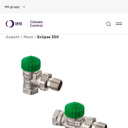
Hüppa peamise sisu juurde
IMI grupp
Avaleht
/
Meist
/
Eclipse 300