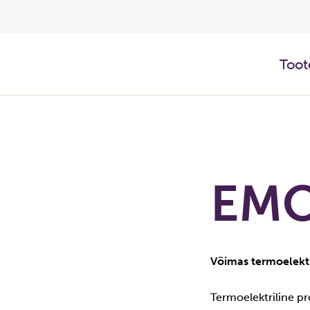
Toot
EMO
Võimas termoelektr
Termoelektriline p