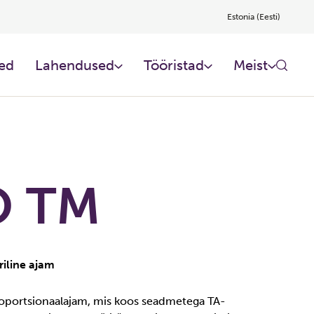
Estonia (Eesti)
ed
Lahendused
Tööristad
Meist
 TM
iline ajam
roportsionaalajam, mis koos seadmetega TA-