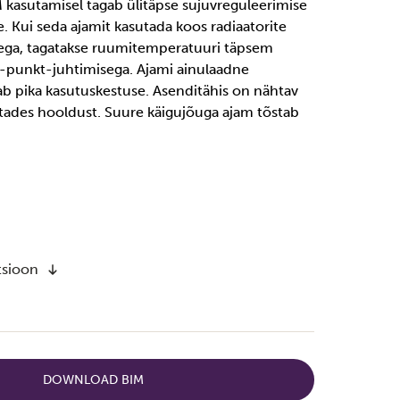
kasutamisel tagab ülitäpse sujuvreguleerimise
e. Kui seda ajamit kasutada koos radiaatorite
dega, tagatakse ruumitemperatuuri täpsem
2-punkt-juhtimisega. Ajami ainulaadne
ab pika kasutuskestuse. Asenditähis on nähtav
sustades hooldust. Suure käigujõuga ajam tõstab
tsioon
DOWNLOAD BIM