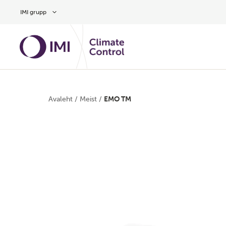
Hüppa peamise sisu juurde
IMI grupp
Avaleht
/
Meist
/
EMO TM