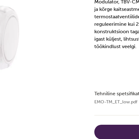
Modulator, TBV-CM 
ja kõrge kaitseastm
termostaatventiili
reguleerimine kui 
konstruktsioon tag
igast küljest, liht
töökindlust veelgi.
Tehniline spetsifika
EMO-TM_ET_low.pdf