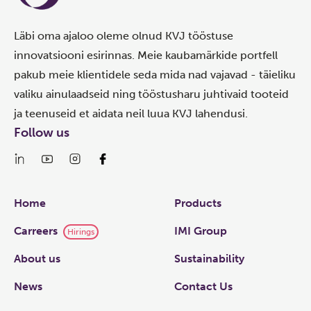
Läbi oma ajaloo oleme olnud KVJ tööstuse
innovatsiooni esirinnas. Meie kaubamärkide portfell
pakub meie klientidele seda mida nad vajavad - täieliku
valiku ainulaadseid ning tööstusharu juhtivaid tooteid
ja teenuseid et aidata neil luua KVJ lahendusi.
Follow us
Links
Home
Products
Carreers
IMI Group
Hirings
About us
Sustainability
News
Contact Us