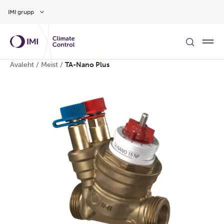
Hüppa peamise sisu juurde
IMI grupp
Avaleht
/
Meist
/
TA-Nano Plus