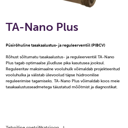
TA-Nano Plus
Püsirõhuline tasakaalustus- ja reguleerventiil (PIBCV)
Rõhust sõltumatu tasakaalustus- ja reguleerventiil TA-Nano
Plus tagab optimaalse jõudluse pika kasutusea jooksul.
Reguleeritav maksimaalne vooluhulk võimaldab projekteeritud
vooluhulka ja välistab ülevoolud täpse hüdroonilise
reguleerimise tagamiseks. TA-Nano Plus võimaldab koos meie
tasakaalustusseadmetega täiustatud mõõtmist ja diagnostikat.
Tehniline spetsifikatsioon