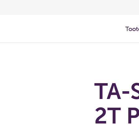
Toot
TA-S
2T P