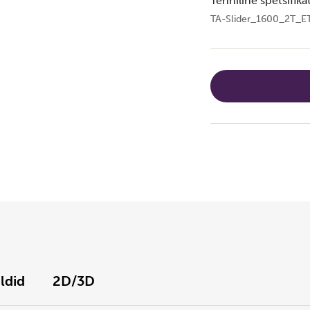
Tehniline spetsifika
TA-Slider_1600_2T_E
ildid
2D/3D