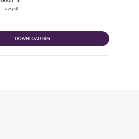
tsioon
T_low.pdf
DOWNLOAD BIM