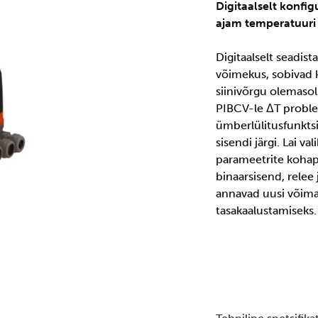
Digitaalselt konfi
ajam temperatuuri
Digitaalselt seadis
võimekus, sobivad 
siinivõrgu olemaso
PIBCV-le ΔT proble
ümberlülitusfunkts
sisendi järgi. Lai v
parameetrite kohap
binaarsisend, relee 
annavad uusi võimal
tasakaalustamiseks.