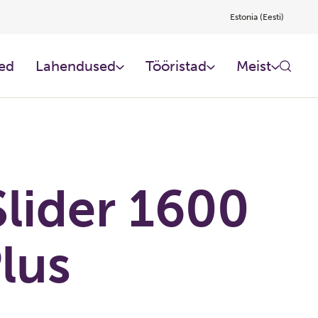
Estonia (Eesti)
ed
Lahendused
Tööristad
Meist
lider 1600
lus