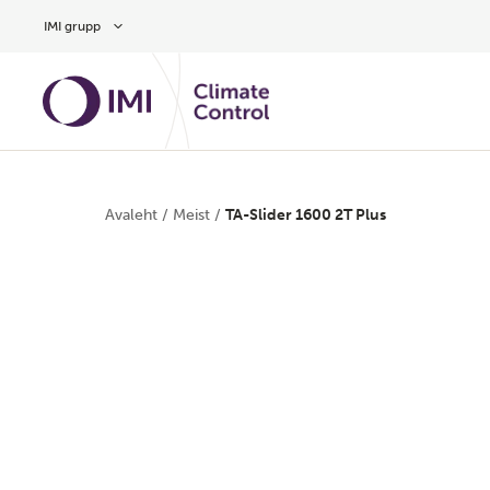
Hüppa peamise sisu juurde
IMI grupp
Avaleht
/
Meist
/
TA-Slider 1600 2T Plus