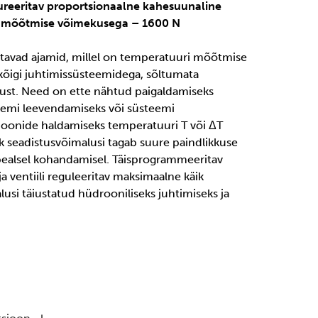
gureeritav proportsionaalne kahesuunaline
 mõõtmise võimekusega – 1600 N
tatavad ajamid, millel on temperatuuri mõõtmise
kõigi juhtimissüsteemidega, sõltumata
lust. Need on ette nähtud paigaldamiseks
emi leevendamiseks või süsteemi
ioonide haldamiseks temperatuuri T või ΔT
alik seadistusvõimalusi tagab suure paindlikkuse
ealsel kohandamisel. Täisprogrammeeritav
ja ventiili reguleeritav maksimaalne käik
usi täiustatud hüdrooniliseks juhtimiseks ja