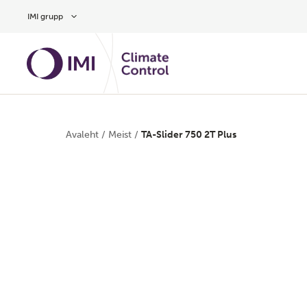
Hüppa peamise sisu juurde
IMI grupp
Avaleht
/
Meist
/
TA-Slider 750 2T Plus