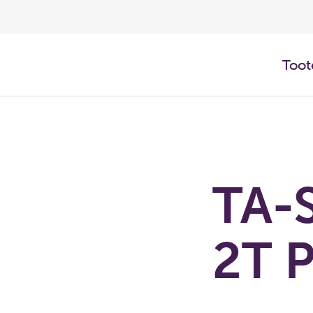
Toot
TA-S
2T P