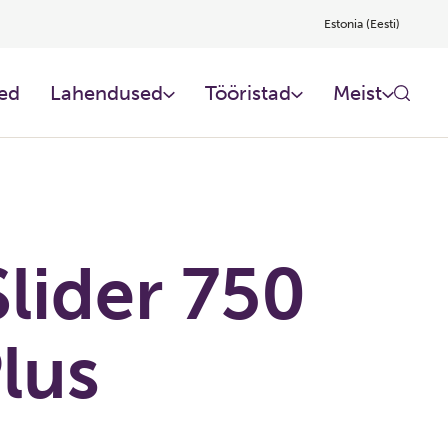
Estonia (Eesti)
ed
Lahendused
Tööristad
Meist
lider 750
lus