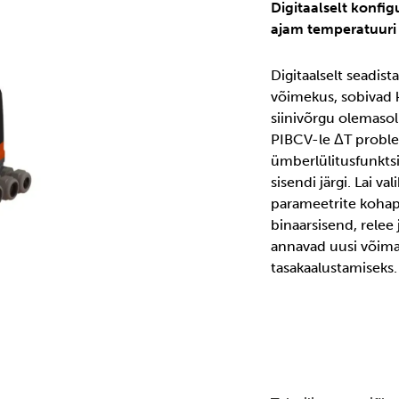
Digitaalselt konfi
ajam temperatuuri
Digitaalselt seadis
võimekus, sobivad 
siinivõrgu olemaso
PIBCV-le ΔT proble
ümberlülitusfunkts
sisendi järgi. Lai v
parameetrite kohap
binaarsisend, relee 
annavad uusi võimal
tasakaalustamiseks.