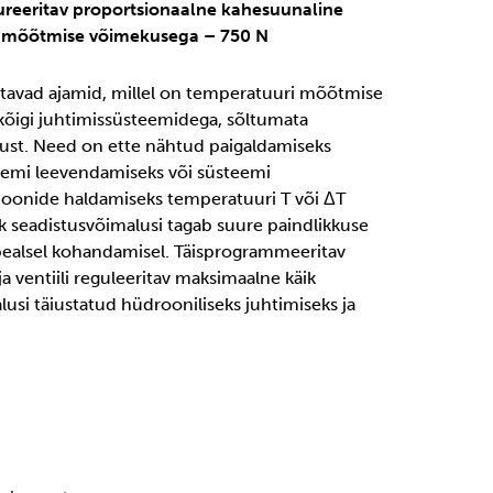
gureeritav proportsionaalne kahesuunaline
 mõõtmise võimekusega – 750 N
tatavad ajamid, millel on temperatuuri mõõtmise
kõigi juhtimissüsteemidega, sõltumata
lust. Need on ette nähtud paigaldamiseks
emi leevendamiseks või süsteemi
ioonide haldamiseks temperatuuri T või ΔT
alik seadistusvõimalusi tagab suure paindlikkuse
ealsel kohandamisel. Täisprogrammeeritav
ja ventiili reguleeritav maksimaalne käik
usi täiustatud hüdrooniliseks juhtimiseks ja