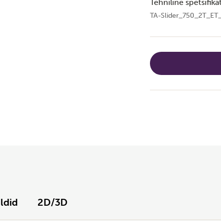
Tehniline spetsifika
TA-Slider_750_2T_ET
ildid
2D/3D