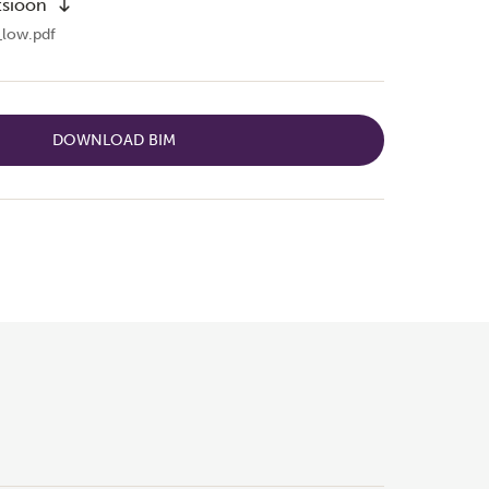
tsioon
_low.pdf
DOWNLOAD BIM