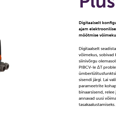
Plus
Digitaalselt konfi
ajam elektroonilis
mõõtmise võimeku
Digitaalselt seadis
võimekus, sobivad 
siinivõrgu olemaso
PIBCV-le ΔT proble
ümberlülitusfunkts
sisendi järgi. Lai v
parameetrite kohap
binaarsisend, relee 
annavad uusi võimal
tasakaalustamiseks.