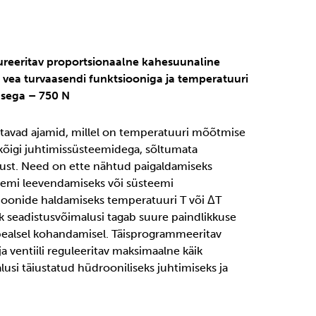
gureeritav proportsionaalne kahesuunaline
e vea turvaasendi funktsiooniga ja temperatuuri
sega – 750 N
tatavad ajamid, millel on temperatuuri mõõtmise
kõigi juhtimissüsteemidega, sõltumata
lust. Need on ette nähtud paigaldamiseks
emi leevendamiseks või süsteemi
ioonide haldamiseks temperatuuri T või ΔT
alik seadistusvõimalusi tagab suure paindlikkuse
ealsel kohandamisel. Täisprogrammeeritav
ja ventiili reguleeritav maksimaalne käik
usi täiustatud hüdrooniliseks juhtimiseks ja