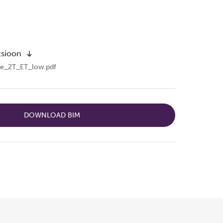
tsioon
afe_2T_ET_low.pdf
DOWNLOAD BIM