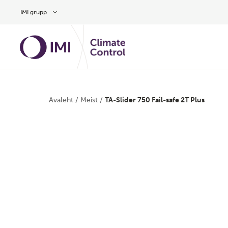
Hüppa peamise sisu juurde
IMI grupp
Avaleht
/
Meist
/
TA-Slider 750 Fail-safe 2T Plus