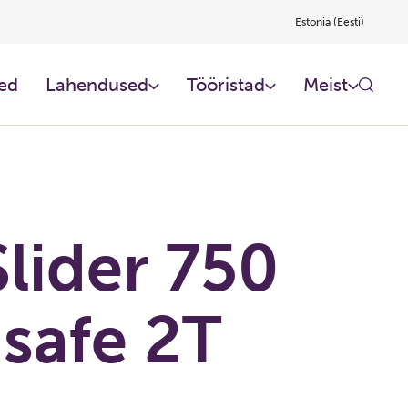
Estonia (Eesti)
ed
Lahendused
Tööristad
Meist
lider 750
-safe 2T