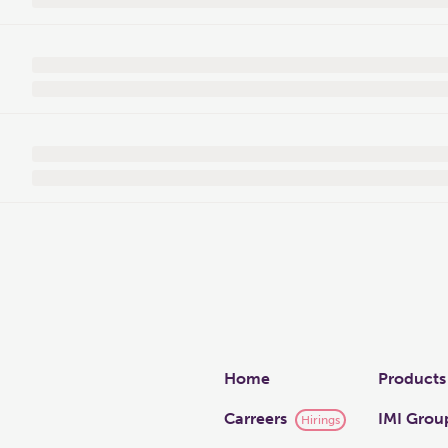
Links
Home
Products
Carreers
IMI Grou
Hirings