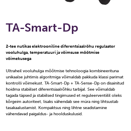
TA-Smart-Dp
2-tee nutikas elektrooniline diferentsiaalrõhu regulaator
vooluhulga, temperatuuri ja võimsuse mõõtmise
võimekusega
Ultraheil vooluhulga mõõtmise tehnoloogia kombineerituna
unikaalse juhtimis algoritmiga võimaldab pakkuda klassi parimat
kontrolli võimekust. TA-Smart-Dp + TA-Sense-Dp on disainitud
hoidma stabiilset diferentsiaalrõhku tarbijal. See võimaldab
tagada täpsed ja stabiilsed tingimused et reguleerventiilil oleks
kõrgeim autoriteet, lisaks vähendab see müra ning lihtsustab
tasakaalustamist. Kompaktsus ning lihtne seadistamine
vähendavad paigaldus- ja hoolduskulusid.