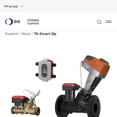
Hüppa peamise sisu juurde
IMI grupp
Avaleht
/
Meist
/
TA-Smart-Dp