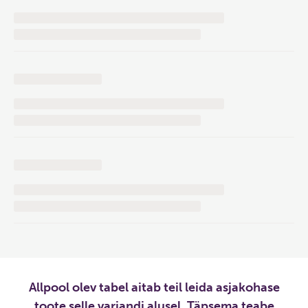
Allpool olev tabel aitab teil leida asjakohase
toote selle variandi alusel. Täpsema teabe