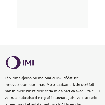
Läbi oma ajaloo oleme olnud KVJ tööstuse
innovatsiooni esirinnas. Meie kaubamärkide portfell
pakub meie klientidele seda mida nad vajavad - täieliku
valiku ainulaadseid ning tööstusharu juhtivaid tooteid
ja teenuseid et aidata neil luua KVJ lahendusi.