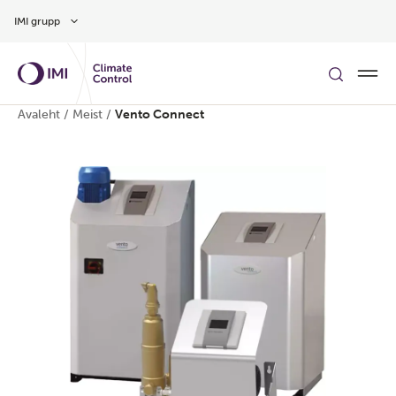
Hüppa peamise sisu juurde
IMI grupp
Avaleht
/
Meist
/
Vento Connect