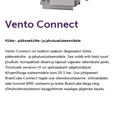
Vento Connect
Kütte-, päikesekütte- ja jahutussüsteemidele.
Vento Connect on tsüklon vaakum degasaator kütte-,
päikesekütte- ja jahutussüsteemidele. See sobib eriti hästi suurt
jõudlust, kompaktset disaini ja täpsust vajavate rakenduste jaoks.
Tööstuslik versioon VI on spetsiaalselt väljatöödatud
kõrgerõhuga süsteemidele kuni 20.5 bar. Uus juhtpaneel
BrainCube Connect tagab uue ühenduvustaseme, võimaldades
side loomist BMS-süsteemi ja teiste BrainCube'idega ning
rõhuhoidmissüsteemi kaugjuhtimist reaalajas jälgimise kaudu.