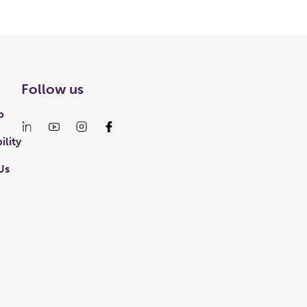
Follow us
p
ility
Us