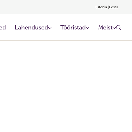
Estonia (Eesti)
ed
Lahendused
Tööristad
Meist