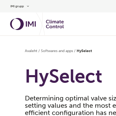
Hüppa peamise sisu juurde
IMI grupp
Avaleht
/
Softwares and apps
/
HySelect
HySelect
Determining optimal valve siz
setting values and the most 
efficient configuration has n