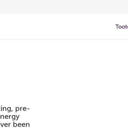
Toot
ing, pre-
energy
ever been