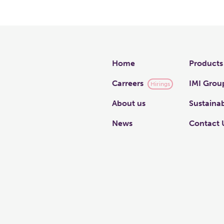
Links
Home
Products
Carreers
IMI Grou
Hirings
About us
Sustainab
News
Contact 