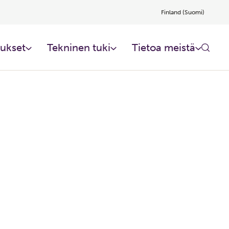
Finland (Suomi)
ukset
Tekninen tuki
Tietoa meistä​