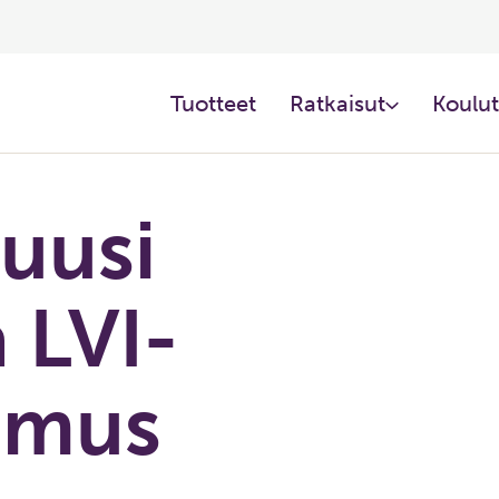
Tuotteet​
Ratkaisut​
Koulut
 uusi
 LVI-
emus