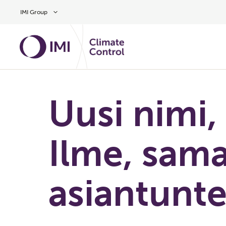
Siirry pääsisältöön
IMI Group
Uusi nimi,
Ilme, sama
asiantunt