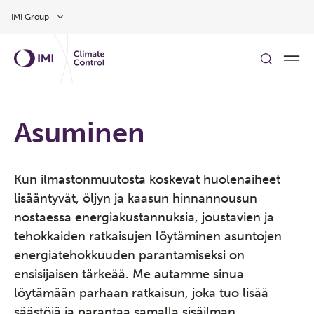
Siirry pääsisältöön
IMI Group
Asuminen
Kun ilmastonmuutosta koskevat huolenaiheet
lisääntyvät, öljyn ja kaasun hinnannousun
nostaessa energiakustannuksia, joustavien ja
tehokkaiden ratkaisujen löytäminen asuntojen
energiatehokkuuden parantamiseksi on
ensisijaisen tärkeää. Me autamme sinua
löytämään parhaan ratkaisun, joka tuo lisää
säästöjä ja parantaa samalla sisäilman