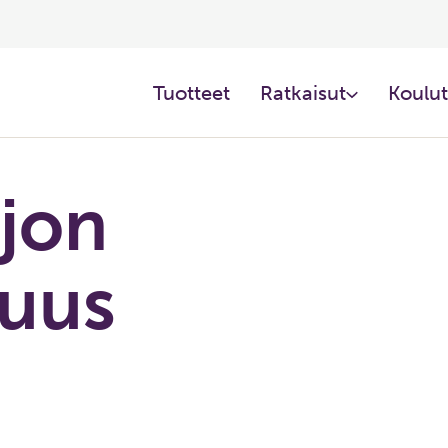
Tuotteet​
Ratkaisut​
Koulut
ljon
uus