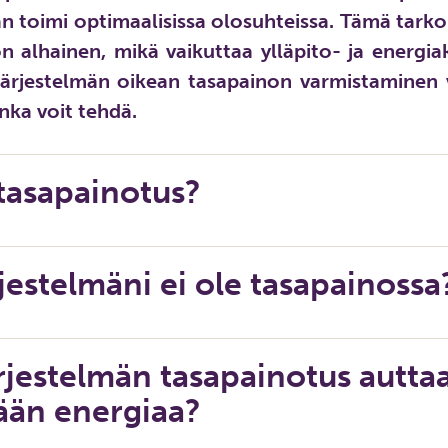
n toimi optimaalisissa olosuhteissa. Tämä tarkoi
 alhainen, mikä vaikuttaa ylläpito- ja energia
järjestelmän oikean tasapainon varmistaminen 
onka voit tehdä.
tasapainotus?
rjestelmäni ei ole tasapainossa
rjestelmän tasapainotus autta
ään energiaa?