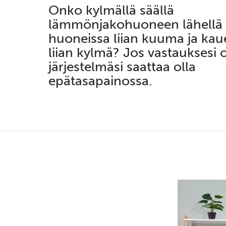
Onko kylmällä säällä
lämmönjakohuoneen lähellä 
huoneissa liian kuuma ja k
liian kylmä? Jos vastauksesi o
järjestelmäsi saattaa olla
epätasapainossa.