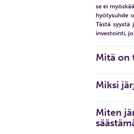
se ei myöskää
hyötysuhde on
Tästä syystä 
investointi, j
Mitä on 
Miksi jä
Miten jä
säästäm