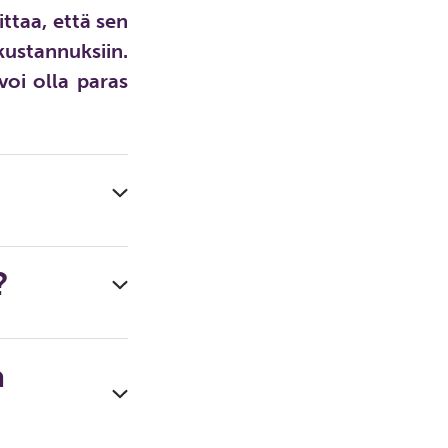
ttaa, että sen
kustannuksiin.
voi olla paras
?
a