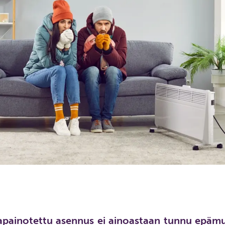
apainotettu asennus ei ainoastaan tunnu epämu