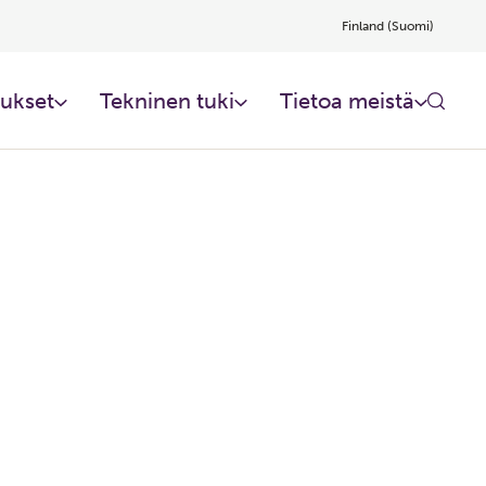
Finland (Suomi)
ukset
Tekninen tuki
Tietoa meistä​