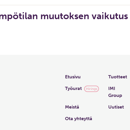
ämpötilan muutoksen vaikutus
Links
Etusivu
Tuotteet
Työurat
IMI
Hirings
Group
Meistä
Uutiset
Ota yhteyttä