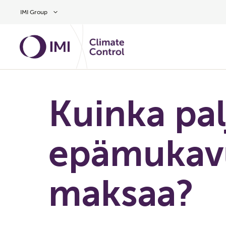
Siirry pääsisältöön
IMI Group
Kuinka pa
epämukav
maksaa?