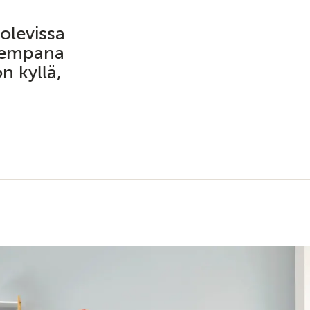
olevissa
auempana
n kyllä,