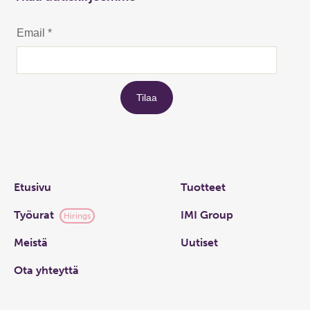
Links
Etusivu
Tuotteet
Työurat
IMI Group
Hirings
Meistä
Uutiset
Ota yhteyttä