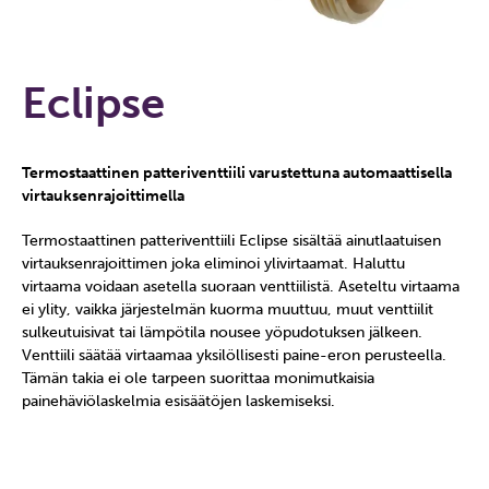
Eclipse
Termostaattinen patteriventtiili varustettuna automaattisella
virtauksenrajoittimella
Termostaattinen patteriventtiili Eclipse sisältää ainutlaatuisen
virtauksenrajoittimen joka eliminoi ylivirtaamat. Haluttu
virtaama voidaan asetella suoraan venttiilistä. Aseteltu virtaama
ei ylity, vaikka järjestelmän kuorma muuttuu, muut venttiilit
sulkeutuisivat tai lämpötila nousee yöpudotuksen jälkeen.
Venttiili säätää virtaamaa yksilöllisesti paine-eron perusteella.
Tämän takia ei ole tarpeen suorittaa monimutkaisia
painehäviölaskelmia esisäätöjen laskemiseksi.