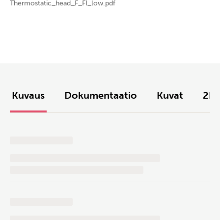
Thermostatic_head_F_FI_low.pdf
Kuvaus
Dokumentaatio
Kuvat
2D