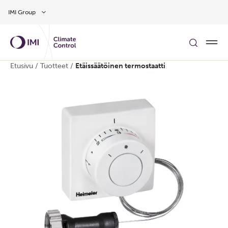
Siirry pääsisältöön
IMI Group
Etusivu
/
Tuotteet
/
Etäissäätöinen termostaatti