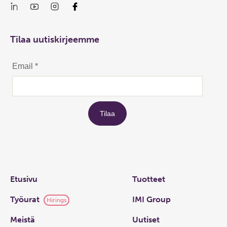
Tilaa uutiskirjeemme
Links
Etusivu
Tuotteet
Työurat
IMI Group
Hirings
Meistä
Uutiset