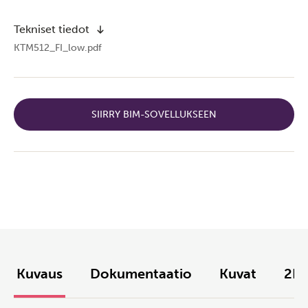
Tekniset tiedot
KTM512_FI_low.pdf
SIIRRY BIM-SOVELLUKSEEN
Kuvaus
Dokumentaatio
Kuvat
2D