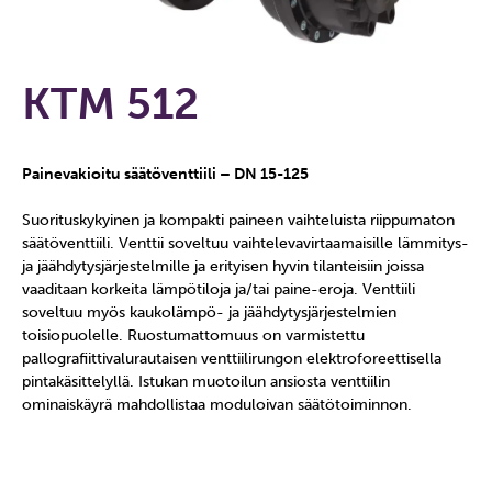
KTM 512
Painevakioitu säätöventtiili – DN 15-125
Suorituskykyinen ja kompakti paineen vaihteluista riippumaton
säätöventtiili. Venttii soveltuu vaihtelevavirtaamaisille lämmitys-
ja jäähdytysjärjestelmille ja erityisen hyvin tilanteisiin joissa
vaaditaan korkeita lämpötiloja ja/tai paine-eroja. Venttiili
soveltuu myös kaukolämpö- ja jäähdytysjärjestelmien
toisiopuolelle. Ruostumattomuus on varmistettu
pallografiittivalurautaisen venttiilirungon elektroforeettisella
pintakäsittelyllä. Istukan muotoilun ansiosta venttiilin
ominaiskäyrä mahdollistaa moduloivan säätötoiminnon.