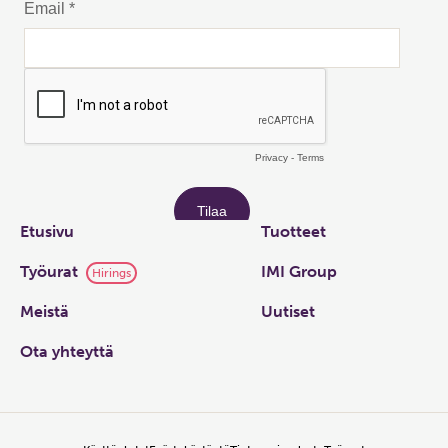
Links
Etusivu
Tuotteet
Työurat
IMI Group
Hirings
Meistä
Uutiset
Ota yhteyttä