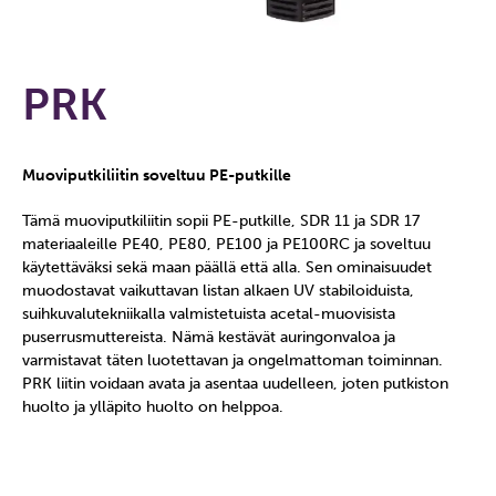
PRK
Muoviputkiliitin soveltuu PE-putkille
Tämä muoviputkiliitin sopii PE-putkille, SDR 11 ja SDR 17
materiaaleille PE40, PE80, PE100 ja PE100RC ja soveltuu
käytettäväksi sekä maan päällä että alla. Sen ominaisuudet
muodostavat vaikuttavan listan alkaen UV stabiloiduista,
suihkuvalutekniikalla valmistetuista acetal-muovisista
puserrusmuttereista. Nämä kestävät auringonvaloa ja
varmistavat täten luotettavan ja ongelmattoman toiminnan.
PRK liitin voidaan avata ja asentaa uudelleen, joten putkiston
huolto ja ylläpito huolto on helppoa.