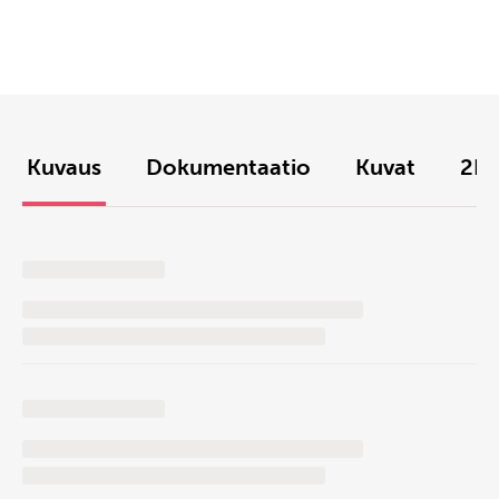
Kuvaus
Dokumentaatio
Kuvat
2D