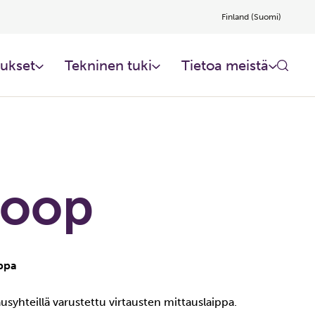
Finland (Suomi)
ukset
Tekninen tuki
Tietoa meistä​
Loop
ippa
ttausyhteillä varustettu virtausten mittauslaippa.