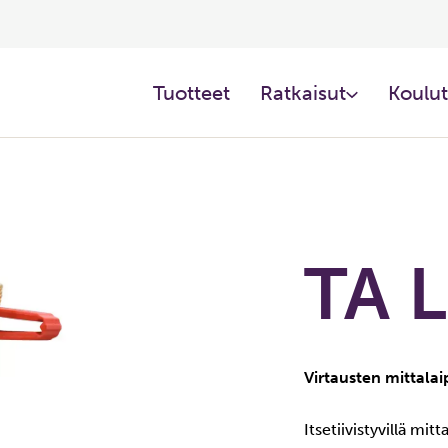
Tuotteet​
Ratkaisut​
Koulut
TA 
Virtausten mittala
Itsetiivistyvillä mi