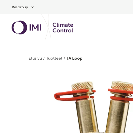
Siirry pääsisältöön
IMI Group
Etusivu
/
Tuotteet
/
TA Loop