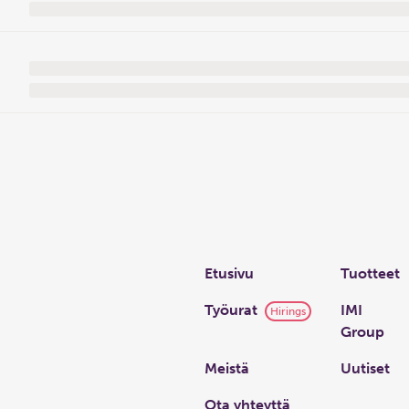
Links
Etusivu
Tuotteet
Työurat
IMI
Hirings
Group
Meistä
Uutiset
Ota yhteyttä