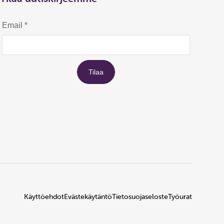
Käyttöehdot
Evästekäytäntö
Tietosuojaseloste
Työurat