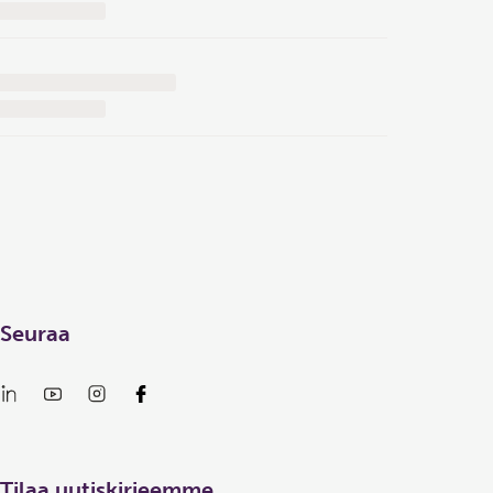
Seuraa
Tilaa uutiskirjeemme