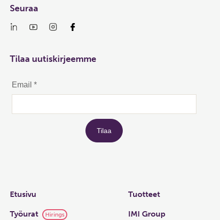
Seuraa
Tilaa uutiskirjeemme
Links
Etusivu
Tuotteet
Työurat
IMI Group
Hirings