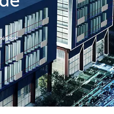
 de
té sont