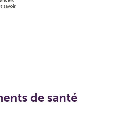
fis les
t savoir
ments de santé