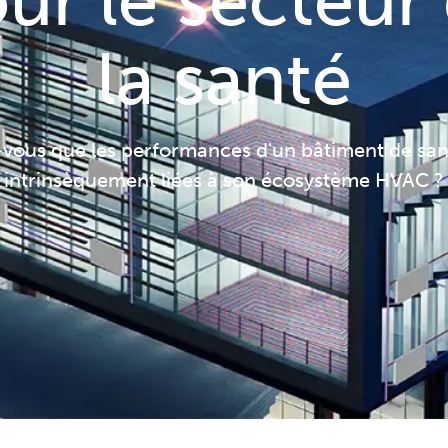
ur le secteur
la santé
-vous que les performances d'un bâtiment de san
intrinsèquement liées à son écosystème HVAC ?