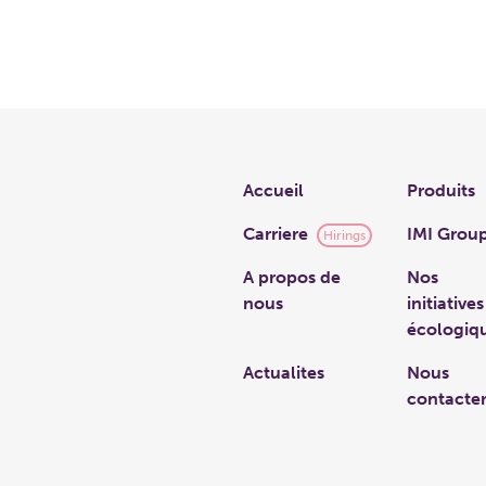
Links
Accueil
Produits
Carriere
IMI Grou
Hirings
A propos de
Nos
nous
initiatives
écologiq
Actualites
Nous
contacte