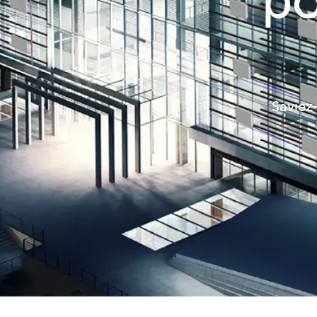
po
Saviez