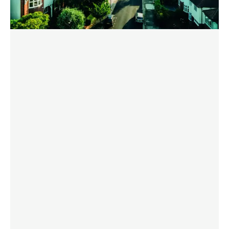
PREUZMITE BROŠURU